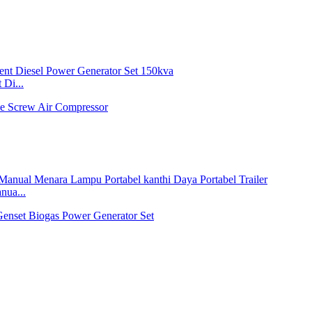
Di...
nua...