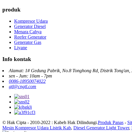
produk
Kompresor Udara
Generator Diesel
Menara Cahya
Reefer Generator
Generator Gas
Liyane
Info kontak
Alamat: 1# Gedung Pabrik, No.8 Tonghong Rd, Distrik Tong'an,
sen - Jum: 10am - 7pm
0086-18950074022
gtl@cngtl.com
© Hak Cipta - 2010-2022 : Kabeh Hak Dilindungi.
Produk Panas
-
Si
Mesin Kompresor Udara Listrik Kab
,
Diesel Generator Light Tower
,