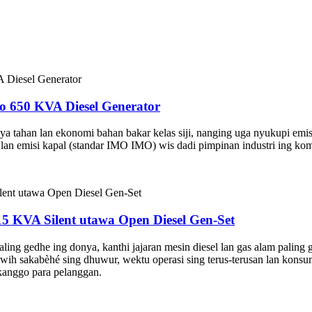
 650 KVA Diesel Generator
ahan lan ekonomi bahan bakar kelas siji, nanging uga nyukupi emisi 
) lan emisi kapal (standar IMO IMO) wis dadi pimpinan industri ing komp
5 KVA Silent utawa Open Diesel Gen-Set
ling gedhe ing donya, kanthi jajaran mesin diesel lan gas alam pal
wih sakabèhé sing dhuwur, wektu operasi sing terus-terusan lan konsum
kanggo para pelanggan.