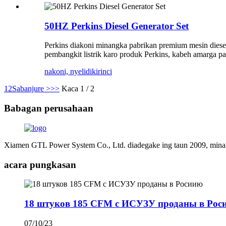
50HZ Perkins Diesel Generator Set
Perkins diakoni minangka pabrikan premium mesin diese
pembangkit listrik karo produk Perkins, kabeh amarga pad
nakoni, nyelidiki
rinci
1
2
Sabanjure >
>>
Kaca 1 / 2
Babagan perusahaan
Xiamen GTL Power System Co., Ltd. diadegake ing taun 2009, minangk
acara pungkasan
18 штуков 185 CFM с ИСУЗУ проданы в Рос
07/10/23