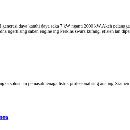
l generasi daya kanthi daya saka 7 kW nganti 2000 kW.Akeh pelangga
ha ngerti sing saben engine ing Perkins swara kurang, efisien lan dipe
a solusi lan pemasok tenaga listrik profesional sing ana ing Xiamen
иию