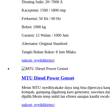
Dirating Saiki: 20~7000 A
Kacepetan: 1500 / 1800 rmp
Frekuensi: 50 Hz / 60 Hz
Bobot: 1900 kg
Garansi: 12 Wulan / 1000 Jam
Alternator: Original Stamford
Tangki Bahan Bakar: 8 Jam Mlaku
nakoni, nyelidiki
rinci
MTU Diesel Power Genset
Mesin MTU nyedhiyakake daya sing bisa dipercaya kanggo 
kompak, gampang digabung karo generator, sawetara daya
dipilih.Mesin tetep stabil lan efisien sanajan kanthi owa
nakoni, nyelidiki
rinci