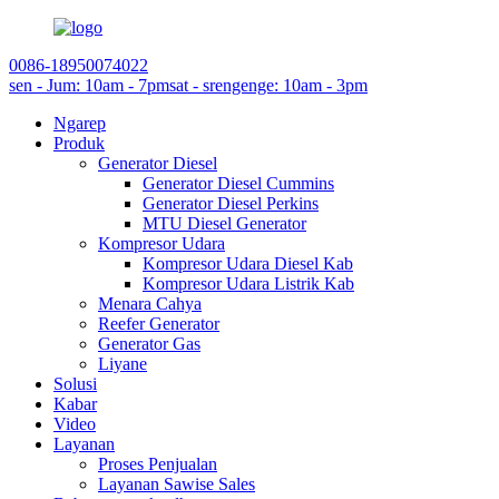
0086-18950074022
sen - Jum: 10am - 7pm
sat - srengenge: 10am - 3pm
Ngarep
Produk
Generator Diesel
Generator Diesel Cummins
Generator Diesel Perkins
MTU Diesel Generator
Kompresor Udara
Kompresor Udara Diesel Kab
Kompresor Udara Listrik Kab
Menara Cahya
Reefer Generator
Generator Gas
Liyane
Solusi
Kabar
Video
Layanan
Proses Penjualan
Layanan Sawise Sales