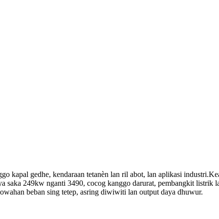
kapal gedhe, kendaraan tetanèn lan ril abot, lan aplikasi industri.Ke
 saka 249kw nganti 3490, cocog kanggo darurat, pembangkit listrik l
h-owahan beban sing tetep, asring diwiwiti lan output daya dhuwur.