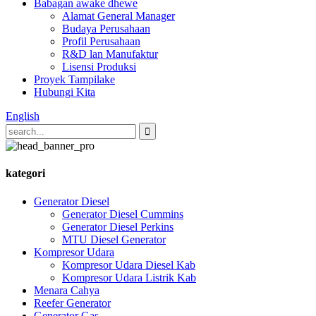
Babagan awake dhewe
Alamat General Manager
Budaya Perusahaan
Profil Perusahaan
R&D lan Manufaktur
Lisensi Produksi
Proyek Tampilake
Hubungi Kita
English
kategori
Generator Diesel
Generator Diesel Cummins
Generator Diesel Perkins
MTU Diesel Generator
Kompresor Udara
Kompresor Udara Diesel Kab
Kompresor Udara Listrik Kab
Menara Cahya
Reefer Generator
Generator Gas