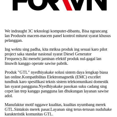
We indraught 3C teknologi komputer-dibantu, Bisa ngrancang
lan Produsèn macem-macem panel kontrol miturut syarat khusus
pelanggan.
Ing wektu sing padha, kita mriksa produk ing sesuai karo pilot
project saka standar nasional syarat Diesel Generator
Frequency.Iki menehi jaminan efektif produk nul-gagal lan
linuwih kanggo operate sawise pabrik.
Produk "GTL" nyedhiyakake solusi sistem daya lengkap biasa
lan online.Kompatibilitas Elektromagnetik (EMC) excellet
tundhuk karo spesifikasi teknis sistem telekomunikasi domestik
lan syarat pangguna.Nyedhiyakake pasokan suku cadang sing
cepet lan trep kanggo pangguna lan dhukungan layanan sawise
adol.
Manufaktur motif nggawe kualitas, kualitas nyumbang merek
GTL.Sintaksis merek pasar.Layanan sing terus-terusan nuduhake
karakteristik komunitas GTL.