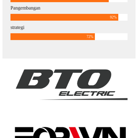
Pangembangan
92
%
strategi
72
%