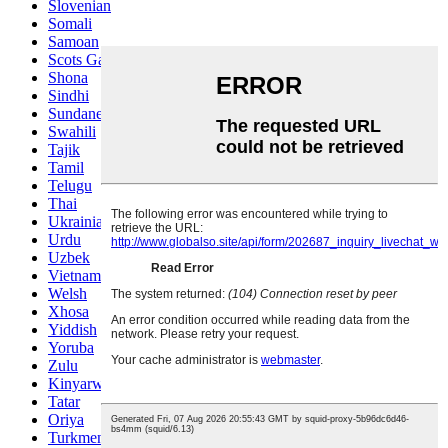
Slovenian
Somali
Samoan
Scots Gaelic
Shona
Sindhi
Sundanese
Swahili
Tajik
Tamil
Telugu
Thai
Ukrainian
Urdu
Uzbek
Vietnamese
Welsh
Xhosa
Yiddish
Yoruba
Zulu
Kinyarwanda
Tatar
Oriya
Turkmen