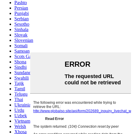
Pashto
Persian
Punjabi
Serbian
Sesotho
Sinhala
Slovak
Slovenian
Somali
Samoan
Scots Gaelic
Shona
Sindhi
Sundanese
Swahili
Tajik
Tamil
Telugu
Thai
Ukrainian
Urdu
Uzbek
Vietnamese
Welsh
Xhosa