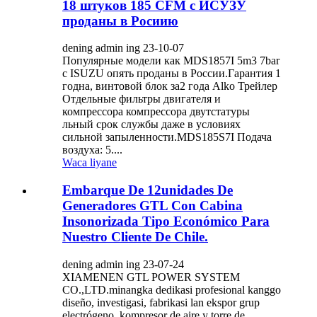
18 штуков 185 CFM с ИСУЗУ
проданы в Росиию
dening admin ing 23-10-07
Популярные модели как MDS1857I 5m3 7bar
c ISUZU опять проданы в России.Гарантия 1
годна, винтовой блок за2 года Аlko Трейлер
Отдельные фильтры двигателя и
компрессора компрессора двутстатуры
льный срок службы даже в условиях
сильной запыленности.MDS185S7I Подача
воздуха: 5....
Waca liyane
Embarque De 12unidades De
Generadores GTL Con Cabina
Insonorizada Tipo Económico Para
Nuestro Cliente De Chile.
dening admin ing 23-07-24
XIAMENEN GTL POWER SYSTEM
CO.,LTD.minangka dedikasi profesional kanggo
diseño, investigasi, fabrikasi lan ekspor grup
electrógeno, kompresor de aire y torre de