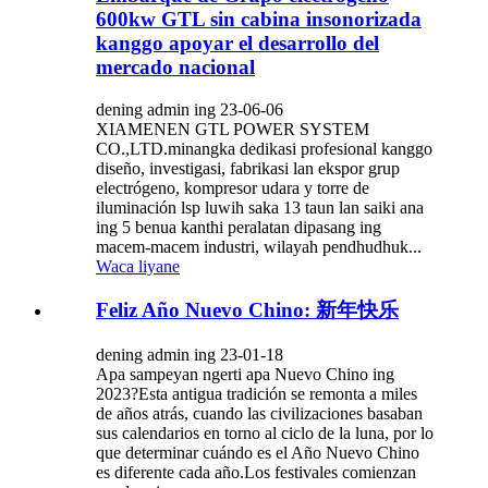
600kw GTL sin cabina insonorizada
kanggo apoyar el desarrollo del
mercado nacional
dening admin ing 23-06-06
XIAMENEN GTL POWER SYSTEM
CO.,LTD.minangka dedikasi profesional kanggo
diseño, investigasi, fabrikasi lan ekspor grup
electrógeno, kompresor udara y torre de
iluminación lsp luwih saka 13 taun lan saiki ana
ing 5 benua kanthi peralatan dipasang ing
macem-macem industri, wilayah pendhudhuk...
Waca liyane
Feliz Año Nuevo Chino: 新年快乐
dening admin ing 23-01-18
Apa sampeyan ngerti apa Nuevo Chino ing
2023?Esta antigua tradición se remonta a miles
de años atrás, cuando las civilizaciones basaban
sus calendarios en torno al ciclo de la luna, por lo
que determinar cuándo es el Año Nuevo Chino
es diferente cada año.Los festivales comienzan