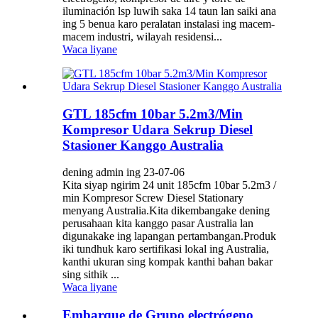
iluminación lsp luwih saka 14 taun lan saiki ana
ing 5 benua karo peralatan instalasi ing macem-
macem industri, wilayah residensi...
Waca liyane
GTL 185cfm 10bar 5.2m3/Min
Kompresor Udara Sekrup Diesel
Stasioner Kanggo Australia
dening admin ing 23-07-06
Kita siyap ngirim 24 unit 185cfm 10bar 5.2m3 /
min Kompresor Screw Diesel Stationary
menyang Australia.Kita dikembangake dening
perusahaan kita kanggo pasar Australia lan
digunakake ing lapangan pertambangan.Produk
iki tundhuk karo sertifikasi lokal ing Australia,
kanthi ukuran sing kompak kanthi bahan bakar
sing sithik ...
Waca liyane
Embarque de Grupo electrógeno