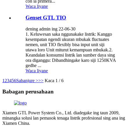
con la primera...
Waca liyane
Genset GTL TIO
dening admin ing 22-06-30
1. Keluwesan saka nggunakake listrik: Kanggo
kesempatan ngendi ukuran mbukak fluctuates
nemen, unit TIO flexibly bisa input unit siji
utawa loro Unit miturut kemampuan mbukak.2.
Keandalan konsumsi listrik lan sumber daya sing
ora diganggu: Dibandhingake karo siji 1250KVA
gedhe ...
Waca liyane
1
2
3
4
5
6
Sabanjure >
>>
Kaca 1 / 6
Babagan perusahaan
Xiamen GTL Power System Co., Ltd. diadegake ing taun 2009,
minangka solusi lan pemasok tenaga listrik profesional sing ana ing
Xiamen China.