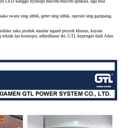
ampu LED kanggo nyukupi macem-macem aplikasi, uga bisa
a swara sing sithik, geter sing sithik, operasi sing gampang,
silake saka produk standar nganti proyek khusus, kayata
 teknik lan konsepsi, adhedhasar iki, GTL kepengin dadi Atlas