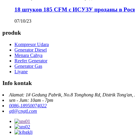
18 штуков 185 CFM с ИСУЗУ проданы в Рос
07/10/23
produk
Kompresor Udara
Generator Diesel
Menara Cahya
Reefer Generator
Generator Gas
Liyane
Info kontak
Alamat: 1# Gedung Pabrik, No.8 Tonghong Rd, Distrik Tong'an,
sen - Jum: 10am - 7pm
0086-18950074022
gtl@cngtl.com