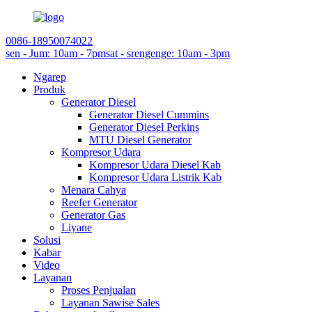
0086-18950074022
sen - Jum: 10am - 7pm
sat - srengenge: 10am - 3pm
Ngarep
Produk
Generator Diesel
Generator Diesel Cummins
Generator Diesel Perkins
MTU Diesel Generator
Kompresor Udara
Kompresor Udara Diesel Kab
Kompresor Udara Listrik Kab
Menara Cahya
Reefer Generator
Generator Gas
Liyane
Solusi
Kabar
Video
Layanan
Proses Penjualan
Layanan Sawise Sales