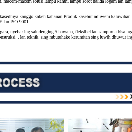
eh, macem-macem solusi lampu kanthi lampu sorot halida logam lan l
h kasedhiya kanggo kabeh kahanan.Produk kasebut nduweni kaluwihan sak
CE lan ISO 9001.
ara, nyebar ing saindenging 5 bawana, fleksibel lan sampurna bisa nga
truksi. , lan teknik, sing mbutuhake kerumitan sing luwih dhuwur ing