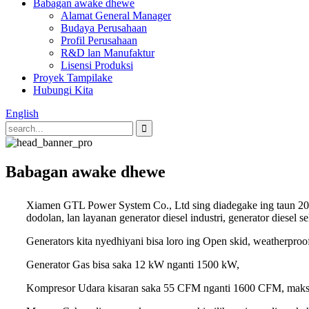
Babagan awake dhewe
Alamat General Manager
Budaya Perusahaan
Profil Perusahaan
R&D lan Manufaktur
Lisensi Produksi
Proyek Tampilake
Hubungi Kita
English
Babagan awake dhewe
Xiamen GTL Power System Co., Ltd sing diadegake ing taun 2009,
dodolan, lan layanan generator diesel industri, generator diesel
Generators kita nyedhiyani bisa loro ing Open skid, weatherpr
Generator Gas bisa saka 12 kW nganti 1500 kW,
Kompresor Udara kisaran saka 55 CFM nganti 1600 CFM, maksi