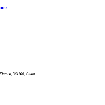
иию
 Xiamen, 361100, China