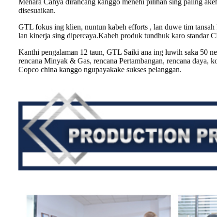
Menara Cahya dirancang kanggo menehi pilihan sing paling ak
disesuaikan.
GTL fokus ing klien, nuntun kabeh efforts , lan duwe tim tansa
lan kinerja sing dipercaya.Kabeh produk tundhuk karo standar 
Kanthi pengalaman 12 taun, GTL Saiki ana ing luwih saka 50 neg
rencana Minyak & Gas, rencana Pertambangan, rencana daya, kons
Copco china kanggo ngupayakake sukses pelanggan.