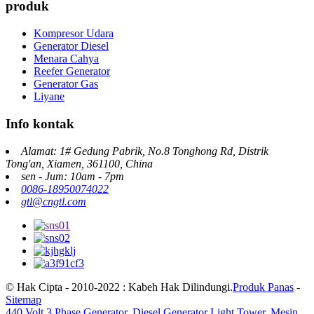
produk
Kompresor Udara
Generator Diesel
Menara Cahya
Reefer Generator
Generator Gas
Liyane
Info kontak
Alamat: 1# Gedung Pabrik, No.8 Tonghong Rd, Distrik
Tong'an, Xiamen, 361100, China
sen - Jum: 10am - 7pm
0086-18950074022
gtl@cngtl.com
© Hak Cipta - 2010-2022 : Kabeh Hak Dilindungi.
Produk Panas
-
Sitemap
440 Volt 3 Phase Generator
,
Diesel Generator Light Tower
,
Mesin