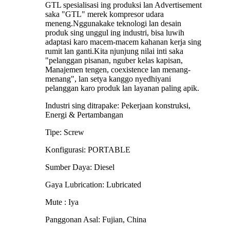
GTL spesialisasi ing produksi lan Advertisement
saka "GTL" merek kompresor udara
meneng.Nggunakake teknologi lan desain
produk sing unggul ing industri, bisa luwih
adaptasi karo macem-macem kahanan kerja sing
rumit lan ganti.Kita njunjung nilai inti saka
"pelanggan pisanan, nguber kelas kapisan,
Manajemen tengen, coexistence lan menang-
menang", lan setya kanggo nyedhiyani
pelanggan karo produk lan layanan paling apik.
Industri sing ditrapake: Pekerjaan konstruksi,
Energi & Pertambangan
Tipe: Screw
Konfigurasi: PORTABLE
Sumber Daya: Diesel
Gaya Lubrication: Lubricated
Mute : Iya
Panggonan Asal: Fujian, China