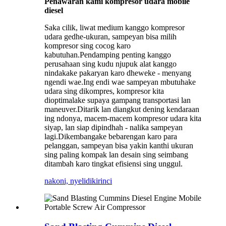
Penawaran kami kompresor udara mobile
diesel
Saka cilik, liwat medium kanggo kompresor
udara gedhe-ukuran, sampeyan bisa milih
kompresor sing cocog karo
kabutuhan.Pendamping penting kanggo
perusahaan sing kudu njupuk alat kanggo
nindakake pakaryan karo dheweke - menyang
ngendi wae.Ing endi wae sampeyan mbutuhake
udara sing dikompres, kompresor kita
dioptimalake supaya gampang transportasi lan
maneuver.Ditarik lan diangkut dening kendaraan
ing ndonya, macem-macem kompresor udara kita
siyap, lan siap dipindhah - nalika sampeyan
lagi.Dikembangake bebarengan karo para
pelanggan, sampeyan bisa yakin kanthi ukuran
sing paling kompak lan desain sing seimbang
ditambah karo tingkat efisiensi sing unggul.
nakoni, nyelidiki
rinci