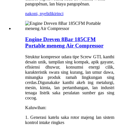
pangopènan, lan biaya pangopènan.
nakoni, nyelidiki
rinci
Engine Dreven 8Bar 185CFM
Portable meneng Air Compressor
Struktur kompresor udara tipe Screw GTL kanthi
desain unik, tampilan sing kompak, apik gayane,
efisiensi dhuwur, konsumsi energi cilik,
karakteristik swara sing kurang, lan umur dawa,
minangka produk ramah lingkungan sing
cerdas.Digunakake kanthi akeh ing metalurgi,
mesin, kimia, lan pertambangan, lan industri
tenaga listrik saka peralatan sumber gas sing
cocog.
Kaluwihan:
1. Generasi katelu saka rotor majeng lan sistem
kontrol intake ringkes