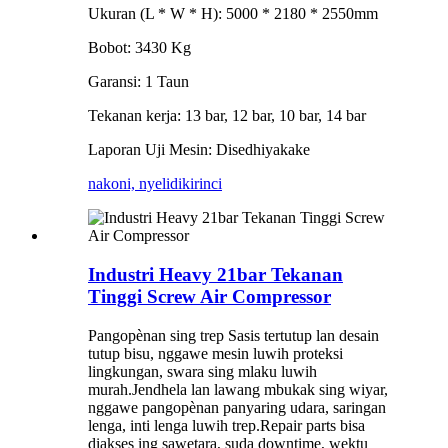
Ukuran (L * W * H): 5000 * 2180 * 2550mm
Bobot: 3430 Kg
Garansi: 1 Taun
Tekanan kerja: 13 bar, 12 bar, 10 bar, 14 bar
Laporan Uji Mesin: Disedhiyakake
nakoni, nyelidiki
rinci
Industri Heavy 21bar Tekanan
Tinggi Screw Air Compressor
Pangopènan sing trep Sasis tertutup lan desain
tutup bisu, nggawe mesin luwih proteksi
lingkungan, swara sing mlaku luwih
murah.Jendhela lan lawang mbukak sing wiyar,
nggawe pangopènan panyaring udara, saringan
lenga, inti lenga luwih trep.Repair parts bisa
diakses ing sawetara, suda downtime, wektu