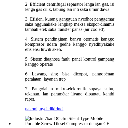
2. Efficient centrifugal separator lenga lan gas, isi
lenga gas cilik, tabung lan inti saka umur dawa.
3. Efisien, kurang gangguan nyedhot penggemar
saka nggunakake lengkap meksa ekspor-dinamis
tambah efek saka transfer panas (air-cooled).
4. Sistem pendinginan banyu otomatis kanggo
kompresor udara gedhe kanggo nyedhiyakake
efisiensi luwih akeh.
5. Sistem diagnosa fault, panel kontrol gampang
kanggo operate
6 Lawang sing bisa dicopot, pangopènan
peralatan, layanan trep
7. Pangolahan mikro-elektronik supaya suhu,
tekanan, lan paramèter liyane dipantau kanthi
rapet.
nakoni, nyelidiki
rinci