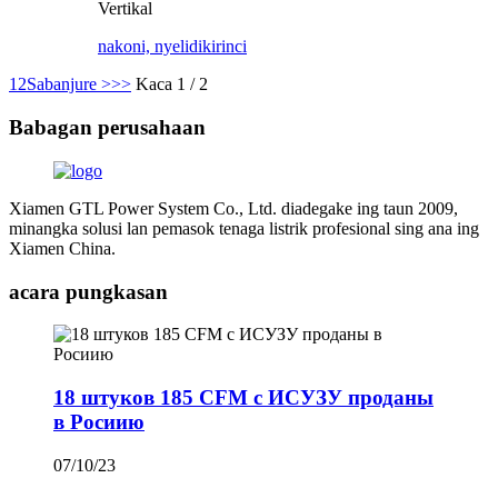
Vertikal
nakoni, nyelidiki
rinci
1
2
Sabanjure >
>>
Kaca 1 / 2
Babagan perusahaan
Xiamen GTL Power System Co., Ltd. diadegake ing taun 2009,
minangka solusi lan pemasok tenaga listrik profesional sing ana ing
Xiamen China.
acara pungkasan
18 штуков 185 CFM с ИСУЗУ проданы
в Росиию
07/10/23